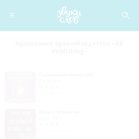
Аудиокниги правообладателя «AB
Publishing»
Подсознание может всё!
Джон Кехо
4 часа 18 минут
Деньги, успех и вы
Джон Кехо
5 часов 55 минут