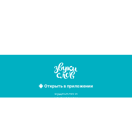
Открыть
в приложении
Лучшие
аудиокниги
на русском
языке