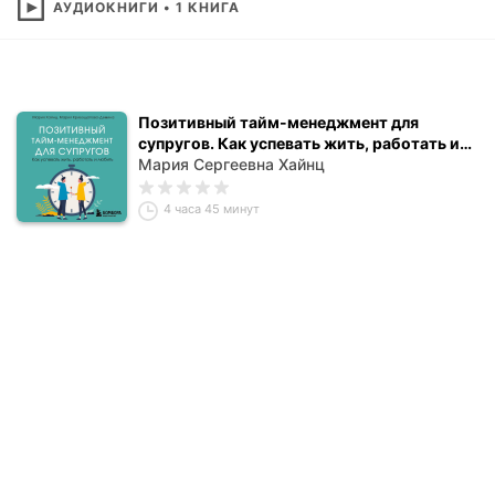
АУДИОКНИГИ
•
1
КНИГА
Позитивный тайм-менеджмент для
супругов. Как успевать жить, работать и
любить
Мария Сергеевна Хайнц
4 часа 45 минут