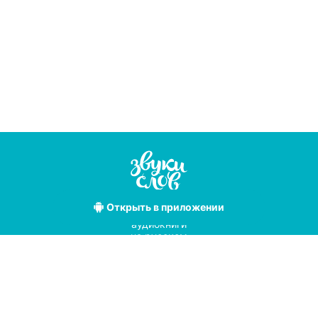
Открыть
в приложении
Лучшие
аудиокниги
на русском
языке