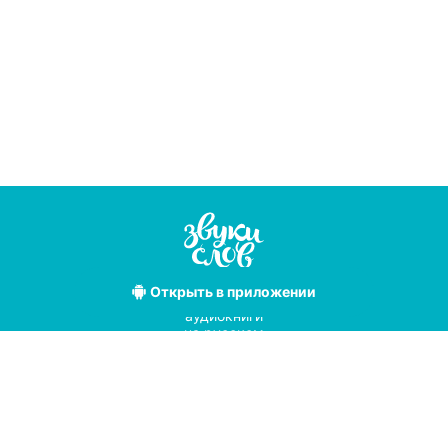
Открыть
в приложении
Лучшие
аудиокниги
на русском
языке