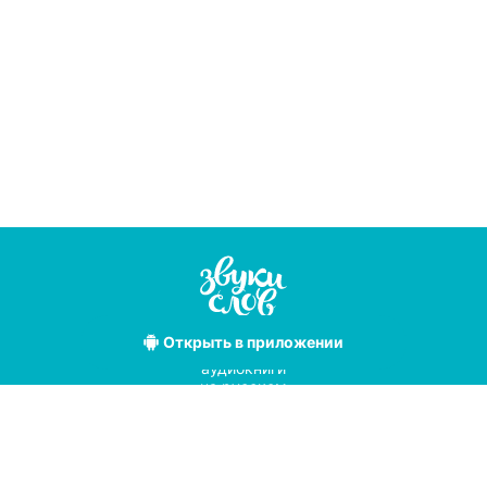
Открыть
в приложении
Лучшие
аудиокниги
на русском
языке