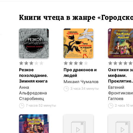
Книги чтеца в жанре «Городск
Резкое
Про драконов и
Охотники з
похолодание.
людей
мифами.
Зимняя книга
Проклятие
Михаил Чумалов
древней
Анна
Евгений
3 часа 34 минуты
гробницы
Альфредовна
Фронтикови
Старобинец
Гаглоев
7 часов 52 минуты
2 часа 10 