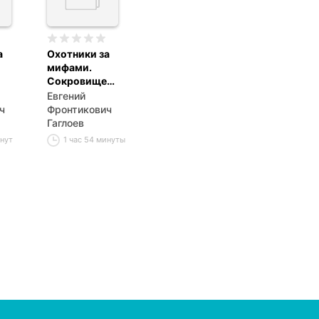
а
Охотники за
мифами.
Сокровище
джунглей
Евгений
ч
Фронтикович
Гаглоев
инут
1 час 54 минуты