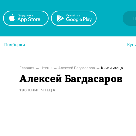
Подборки
Куп
Главная
Чтецы
Алексей Багдасаров
Книги чтеца
Алексей Багдасаров
196
КНИГ
ЧТЕЦА