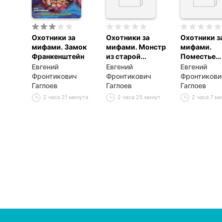
Охотники за
Охотники за
Охотники з
мифами. Замок
мифами. Монстр
мифами.
Франкенштейн
из старой
Поместье
крепости
зловещих
Евгений
Евгений
Евгений
оборотней
Фронтикович
Фронтикович
Фронтикови
Гаглоев
Гаглоев
Гаглоев
2 часа 21 минута
2 часа 25 минут
2 часа 7 м