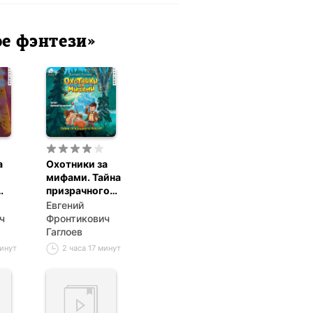
ое фэнтези»
а
Охотники за
мифами. Тайна
призрачного
поезда
Евгений
ч
Фронтикович
Гаглоев
минут
2 часа 17 минут