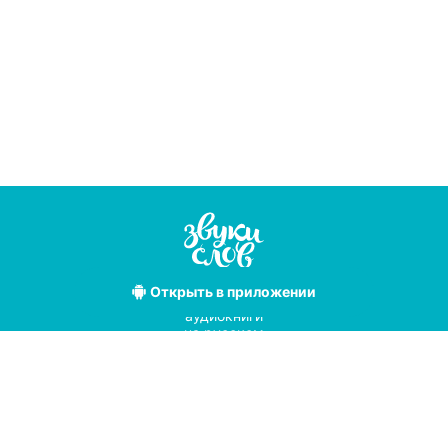
Открыть
в приложении
Лучшие
аудиокниги
на русском
языке