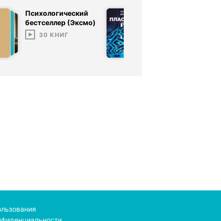
Психологический
Сила подсоз
бестселлер (Эксмо)
11
КНИГ
30
КНИГ
ользования
нфиденциальности