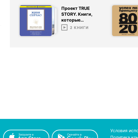
Проект TRUE
STORY. Книги,
которые
вдохновляют
2
КНИГИ
(Эксмо)
Условия исп
Политика ко