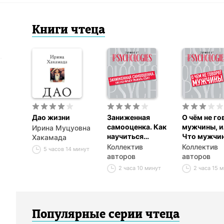
Книги
чтец
а
Дао жизни
Заниженная
О чём не го
самооценка. Как
мужчины, и
Ирина Муцуовна
научиться
Что мужчи
Хакамада
уважать себя?
хотят от
Коллектив
Коллектив
5 часов 14 минут
отношений 
авторов
авторов
самом деле
2 часа 10 минут
2 часа 15 
Популярные серии
чтец
а