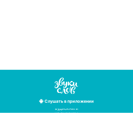
Слушать
в приложении
Лучшие
аудиокниги
на русском
языке