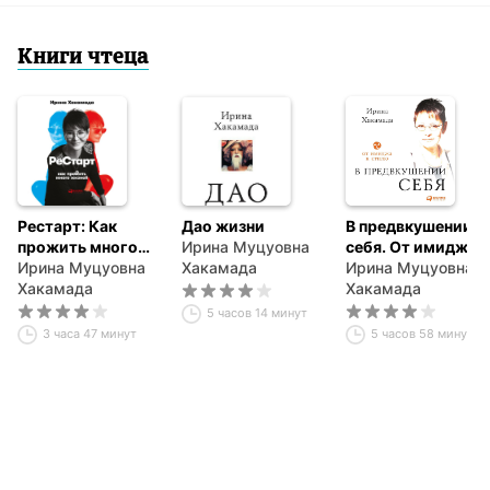
Книги чтеца
Рестарт: Как
Дао жизни
В предвкушении
прожить много
Ирина Муцуовна
себя. От имиджа
жизней
Ирина Муцуовна
Хакамада
к стилю
Ирина Муцуовна
Хакамада
Хакамада
5 часов 14 минут
3 часа 47 минут
5 часов 58 минут