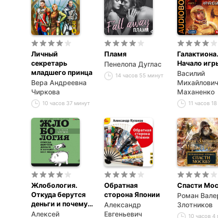
Личный
Пламя
Галактиона
секретарь
Начало игр
Пенелопа Дуглас
младшего принца
Василий
14 часов 55 минут
Вера Андреевна
Михайлови
Чиркова
Маханенко
10 часов 37 минут
11 часов 1
Жлобология.
Обратная
Спасти Мос
Откуда берутся
сторона Японии
Роман Вале
деньги и почему
Александр
Злотников
не у меня
Алексей
Евгеньевич
10 часов 4