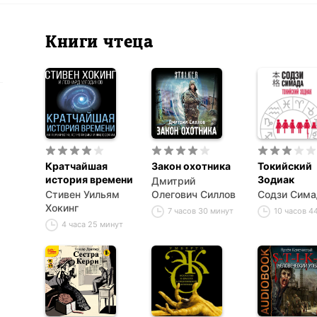
Книги чтеца
Кратчайшая
Закон охотника
Токийский
история времени
Зодиак
Дмитрий
Стивен Уильям
Олегович Силлов
Содзи Сима
Хокинг
7 часов 30 минут
10 часов 4
4 часа 25 минут