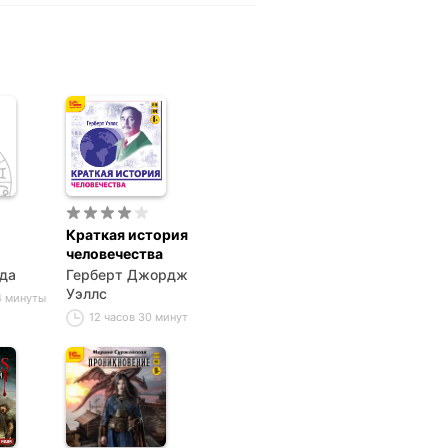
Краткая история
человечества
да
Герберт Джордж
Уэллс
4 минуты
12 часов 30 минут