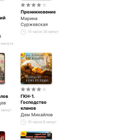
Проникновение
кий
Марина
Суржевская
14 часов 30 минут
й
1 минута
елов
ГКН-1.
Господство
цев
кланов
7 минут
Дем Михайлов
10 часов 8 минут