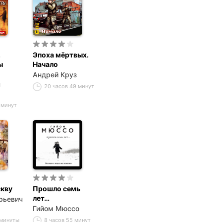
.
Эпоха мёртвых.
ы
Начало
Андрей Круз
ч
20 часов 49 минут
8 минут
кву
Прошло семь
лет…
рьевич
Гийом Мюссо
 минуты
8 часов 55 минут