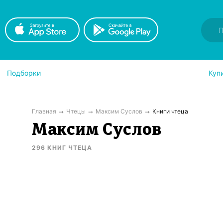
Подборки
Куп
Главная
Чтецы
Максим Суслов
Книги чтеца
Максим Суслов
296
КНИГ
ЧТЕЦА