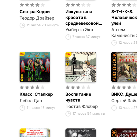
Сестра Керри
Искусство и
S-T-I-K-S.
красота в
Человечес
Теодор Драйзер
средневековой
улей
19 часов 23 минуты
эстетике
Умберто Эко
Артем
Каменисты
7 часов 37 минут
12 часов 2
Класс: Сталкер
Воспитание
ВИКС. Душ
чувств
Лебэл Дан
Сергей Зай
Гюстав Флобер
11 часов 16 минут
13 часов 2
17 часов 54 минуты