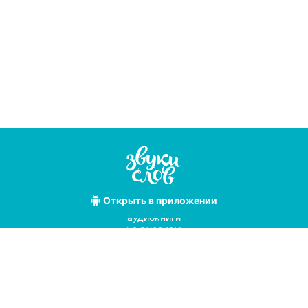
Открыть
в приложении
Лучшие
аудиокниги
на русском
языке