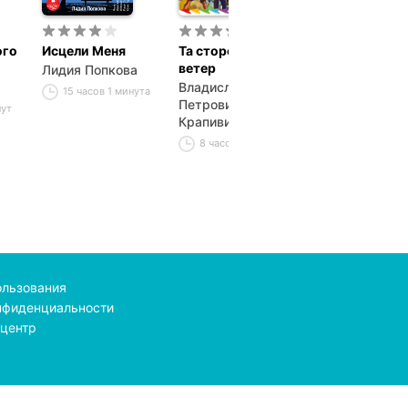
ого
Исцели Меня
Та сторона, где
Морской волк
ветер
Лидия Попкова
Джек Лондон
Владислав
15 часов 1 минута
12 часов 8 ми
Петрович
нут
Крапивин
8 часов 29 минут
ользования
нфиденциальности
центр