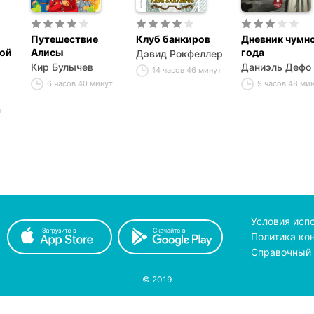
Путешествие
Клуб банкиров
Дневник чумн
той
Алисы
года
Дэвид Рокфеллер
Кир Булычев
Даниэль Дефо
14 часов 46 минут
6 часов 40 минут
9 часов 48 ми
т
Условия исп
Политика ко
Справочный 
© 2019