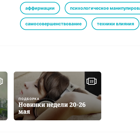
стилем, временами напоминающим тот, с которым мы 
современных психологов.
аффирмации
психологическое манипулиров
В книге приведены аффирмации, создающие новые мы
способствующие воспитанию характера, они же подни
самосовершенствование
техники влияния
мы получаем возможность пользоваться позитивным
людей, мыслящих на том же уровне. В книге приводят
выполнять ежедневно для получения позитивного наст
Книга пропитана позитивом, который, безусловно, получ
© & (P) АРДИС® / Art Dictation Studio
22
ПОДБОРКА
Новинки недели 20-26
мая