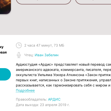
2 часа 47 минут
,
73 МБ
ку
рвая
Чтец
:
Иван Забелин
Аудиостудия «Ардис» представляет новый перевод сам
американского адвоката, коммерсанта, писателя, пере
оккультиста Уильяма Уокера Аткинсона «Закон притяж
первых книг, написанных о Законе притяжения, управ
рассказывается, как гармонизировать себя с миром и
успех. Цель книги – убедить читателя думать только 
Подробнее
те вещи и события, которые мы желаем или боимся, п
Правообладатель:
АРДИС
овладеть силой притяжения и заставить её служить на
Дата выхода:
23 апреля 2019 г.
Аткинсон пишет ясным, понятным языком, местами с 