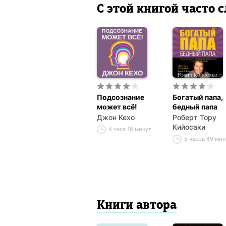
С этой книгой часто
Подсознание
Богатый папа,
может всё!
бедный папа
Джон Кехо
Роберт Тору
Кийосаки
4 часа 18 минут
5 часов 49 мин
Книги автора