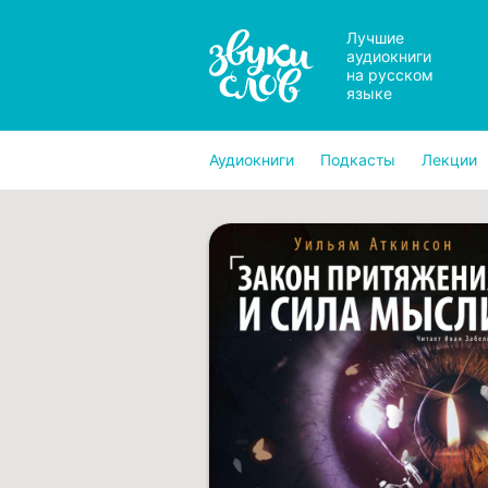
Лучшие
аудиокниги
на русском
языке
Аудиокниги
Подкасты
Лекции