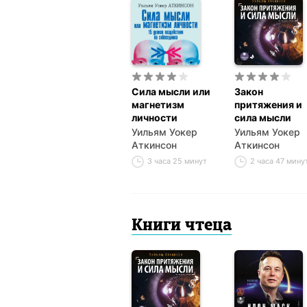
Сила мысли или
Закон
магнетизм
притяжения и
личности
сила мысли
Уильям Уокер
Уильям Уокер
Аткинсон
Аткинсон
3 часа 25 минут
2 часа 47 мину
Книги чтеца