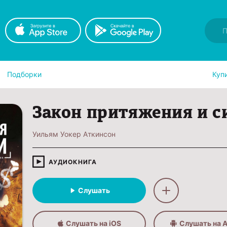
Подборки
Куп
Закон притяжения и с
Уильям Уокер Аткинсон
АУДИОКНИГА
Слушать
Слушать на iOS
Слушать на A