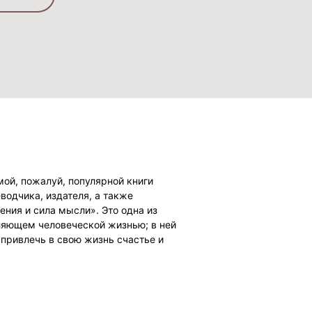
ой, пожалуй, популярной книги
водчика, издателя, а также
ения и сила мысли». Это одна из
ляющем человеческой жизнью; в ней
 привлечь в свою жизнь счастье и
о хорошем, ибо мысли материальны, и
ритягиваются к нам. Настало время
м во благо.
юмором, зачастую с напором,