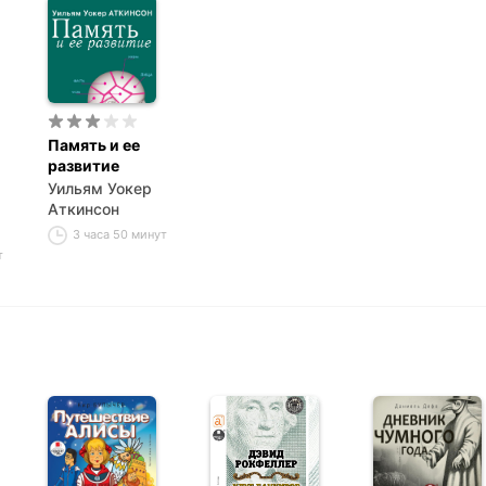
Память и ее
развитие
Уильям Уокер
Аткинсон
3 часа 50 минут
т