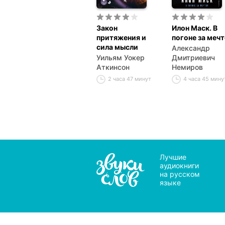
Закон
Илон Маск. В
притяжения и
погоне за меч
сила мысли
Александр
Уильям Уокер
Дмитриевич
Аткинсон
Немиров
2 часа 47 минут
4 часа 45 мину
Лучшие
аудиокниги
на русском
языке