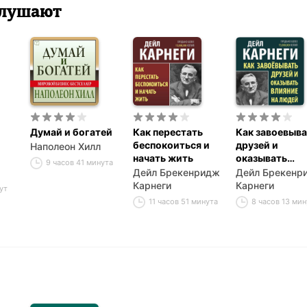
 слушают
Думай и богатей
Как перестать
Как завоевыва
беспокоиться и
друзей и
Наполеон Хилл
начать жить
оказывать
9 часов 41 минута
влияние на лю
Дейл Брекенридж
Дейл Брекенр
Карнеги
Карнеги
ут
11 часов 51 минута
8 часов 13 мин