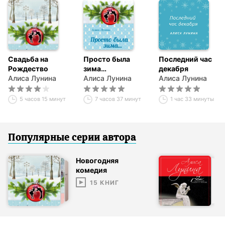
Свадьба на
Просто была
Последний час
Рождество
зима…
декабря
Алиса Лунина
Алиса Лунина
Алиса Лунина
5 часов 15 минут
7 часов 37 минут
1 час 33 минуты
Популярные серии
автор
а
Новогодняя
комедия
15
КНИГ