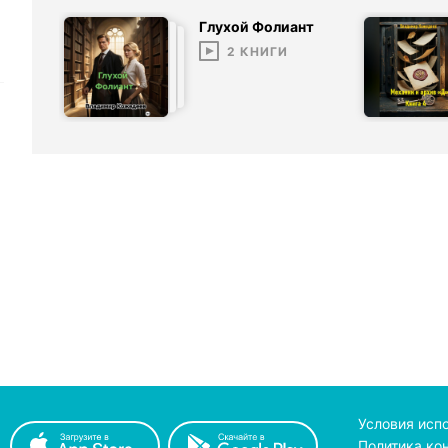
Глухой Фолиант
2
КНИГИ
Условия исп
Политика ко