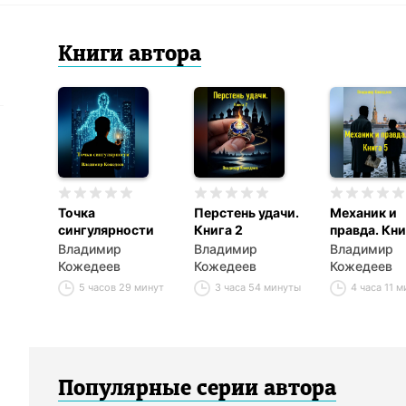
Книги
автор
а
Точка
Перстень удачи.
Механик и
сингулярности
Книга 2
правда. Кни
Владимир
Владимир
Владимир
Кожедеев
Кожедеев
Кожедеев
5 часов 29 минут
3 часа 54 минуты
4 часа 11 м
Популярные серии
автор
а