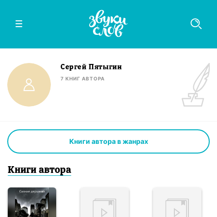
Сергей Пятыгин
7
КНИГ
АВТОРА
Книги автора в жанрах
Книги
автор
а