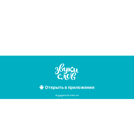
Открыть
в приложении
Лучшие
аудиокниги
на русском
языке