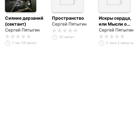
Сияние дерзаний
Пространство
Искры сердца,
(сектант)
Сергей Пятыгин
или Мысли о
Сергей Пятыгин
жизни
Сергей Пятыгин
30 минут
1 час 59 минут
2 часа 2 минуты