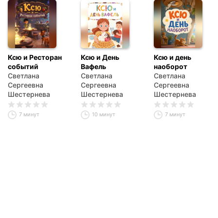
Ксю и Ресторан
Ксю и День
Ксю и день
событий
Вафель
наоборот
Светлана
Светлана
Светлана
Сергеевна
Сергеевна
Сергеевна
Шестернева
Шестернева
Шестернева
7 минут
10 минут
7 минут