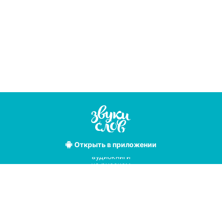
Открыть
в приложении
Лучшие
аудиокниги
на русском
языке