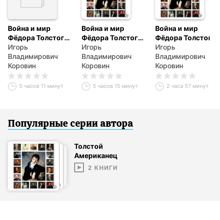
Война и мир
Война и мир
Война и мир
Фёдора Толстого
Фёдора Толстого
Фёдора Толстого
Американца.
Игорь
Американца.
Игорь
Американца.
Игорь
Жизнь и
Владимирович
Жизнь и
Владимирович
Жизнь и
Владимирович
приключения
Коровин
приключения
Коровин
приключения
Коровин
русского графа.
русского графа.
русского графа.
Книга третья
Книга вторая
Книга первая
5 часов 11 минут
5 часов 15 минут
2 часа 57 минут
Популярные серии
автор
а
Толстой
Американец
2
КНИГИ