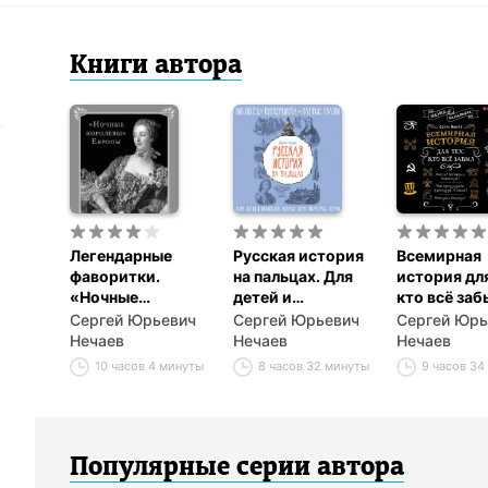
Книги
автор
а
Легендарные
Русская история
Всемирная
фаворитки.
на пальцах. Для
история для
«Ночные
детей и
кто всё заб
королевы»
родителей,
Сергей Юрьевич
Сергей Юрьевич
Сергей Юрь
Европы
которые хотят
Нечаев
Нечаев
Нечаев
объяснять детям
10 часов 4 минуты
8 часов 32 минуты
9 часов 34
Популярные серии
автор
а