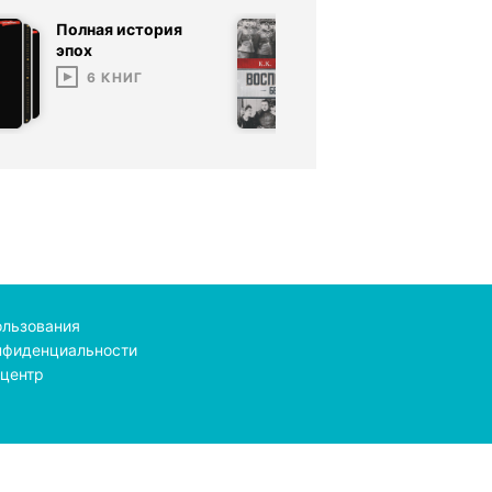
Полная история
75 лет Велик
эпох
Победы
6
КНИГ
1
КНИГА
ользования
нфиденциальности
центр
line