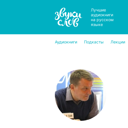
Лучшие
аудиокниги
на русском
языке
Аудиокниги
Подкасты
Лекции