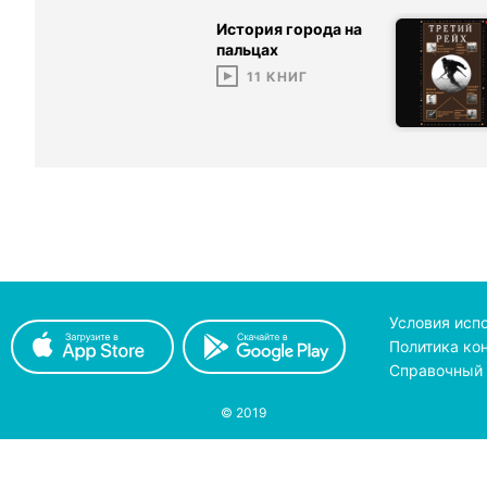
История города на
пальцах
11
КНИГ
Условия исп
Политика ко
Справочный 
© 2019
принимаем к оплате
с помощью
pay
on