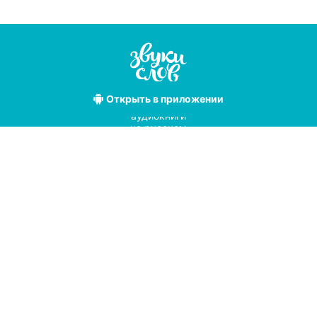
Открыть
в приложении
Лучшие
аудиокниги
на русском
языке
Условия использования
Политика конфиденциальности
Справочный центр
© 2019
Мы принимаем к оплате