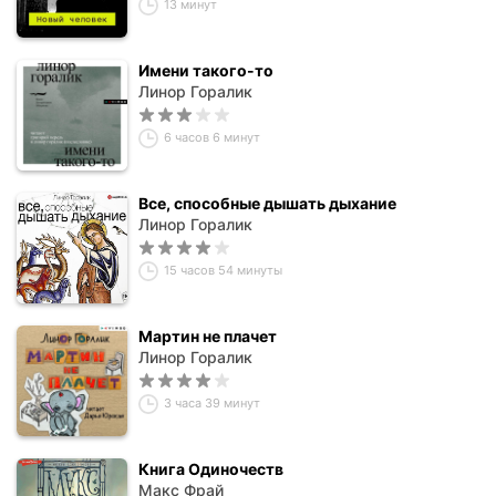
13 минут
Имени такого-то
Линор Горалик
6 часов 6 минут
Все, способные дышать дыхание
Линор Горалик
15 часов 54 минуты
Мартин не плачет
Линор Горалик
3 часа 39 минут
Книга Одиночеств
Макс Фрай