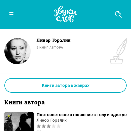
Линор Горалик
5
КНИГ
АВТОРА
Книги автора в жанрах
Книги автора
Постсоветское отношение к телу и одежде
Линор Горалик