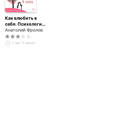
Как влюбить в
себя. Психология
соблазнения
Анатолий Фролов
1 час 11 минут