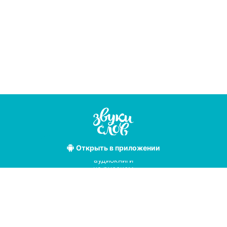
Открыть
в приложении
Лучшие
аудиокниги
на русском
языке