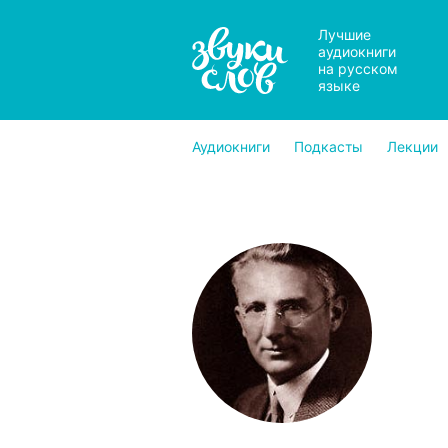
Лучшие
аудиокниги
на русском
языке
Аудиокниги
Подкасты
Лекции