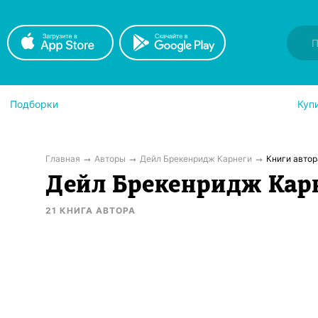
Подборки
Куп
Главная
Авторы
Дейл Брекенридж Карнеги
Книги автор
Дейл Брекенридж Кар
21
КНИГА
АВТОРА