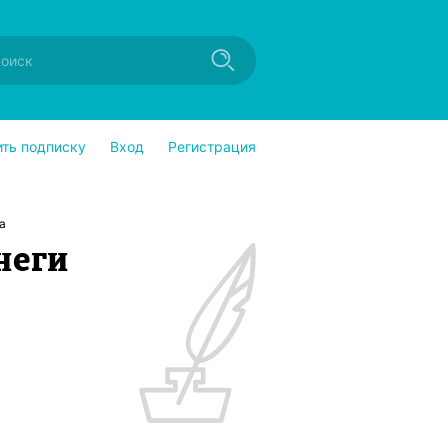
ить подписку
Вход
Регистрация
а
неги