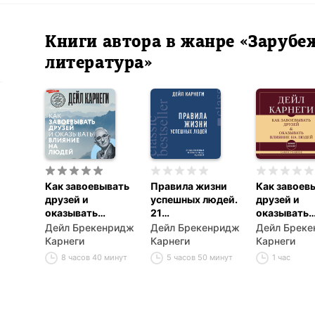
Книги автора в жанре «Зарубе
литература»
Как завоевывать
Правила жизни
Как завоев
друзей и
успешных людей.
друзей и
оказывать
21
оказывать
влияние на людей
вдохновляющая
влияние на
Дейл Брекенридж
Дейл Брекенридж
Дейл Брек
история о победе
Самое глав
Карнеги
Карнеги
Карнеги
над собой
8 часов 40 минут
5 часов 50 минут
1 час