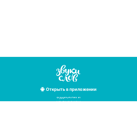
Открыть
в приложении
Лучшие
аудиокниги
на русском
языке