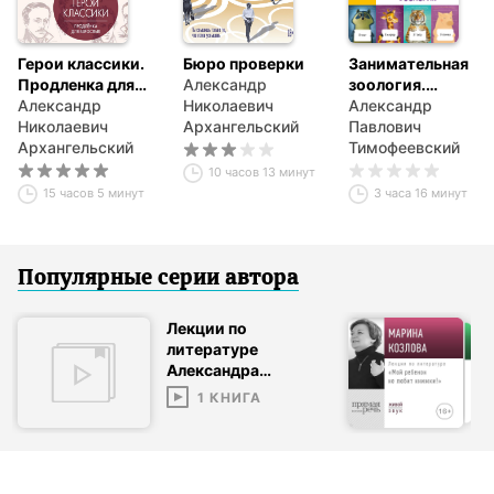
Герои классики.
Бюро проверки
Занимательная
Продленка для
Александр
зоология.
взрослых
Александр
Николаевич
Сборник 7 в 1
Александр
Николаевич
Архангельский
Павлович
Архангельский
Тимофеевский
10 часов 13 минут
15 часов 5 минут
3 часа 16 минут
Популярные серии
автор
а
Лекции по
литературе
Александра
Архангельского
1
КНИГА