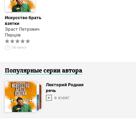
Искусство брать
взятки
Эраст Петрович
Перцов
56 минут
Популярные серии
автор
а
Лекторий Родная
речь
6
КНИГ