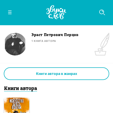
Эраст Петрович Перцов
1
КНИГА
АВТОРА
Книги автора в жанрах
Книги
автор
а