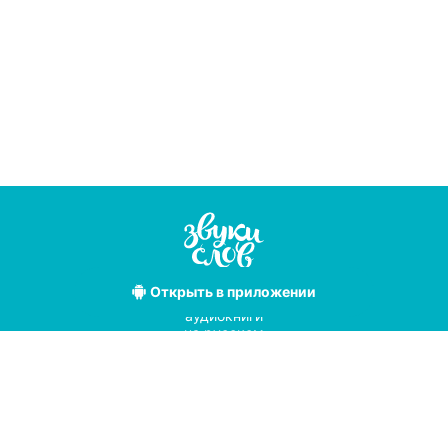
Открыть
в приложении
Лучшие
аудиокниги
на русском
языке