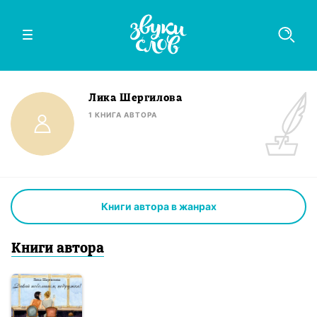
Лика Шергилова
1
КНИГА
АВТОРА
Книги автора в жанрах
Книги
автор
а