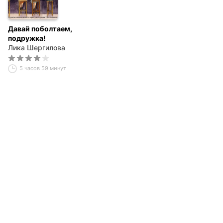
Давай поболтаем,
подружка!
Лика Шергилова
5 часов 59 минут