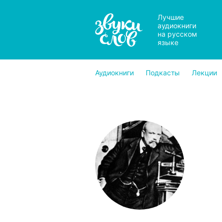
Лучшие
аудиокниги
на русском
языке
Аудиокниги
Подкасты
Лекции