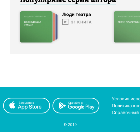
Популярные серии
автор
а
Люди театра
31
КНИГА
Условия исп
Политика ко
Справочный 
© 2019