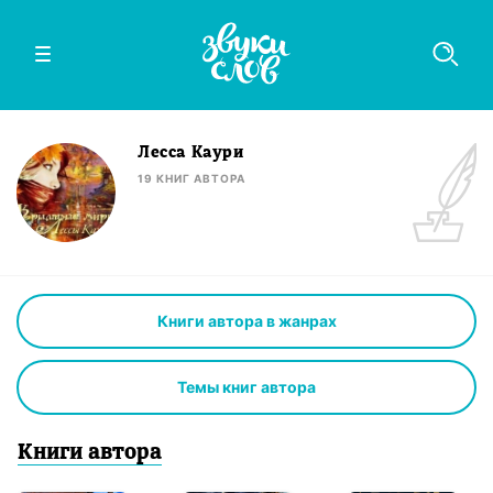
Лесса Каури
19
КНИГ
АВТОРА
Книги автора в жанрах
Темы книг автора
Книги
автор
а