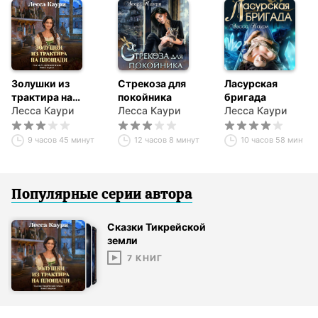
Золушки из
Стрекоза для
Ласурская
трактира на
покойника
бригада
площади
Лесса Каури
Лесса Каури
Лесса Каури
9 часов 45 минут
12 часов 8 минут
10 часов 58 минут
Популярные серии
автор
а
Сказки Тикрейской
земли
7
КНИГ