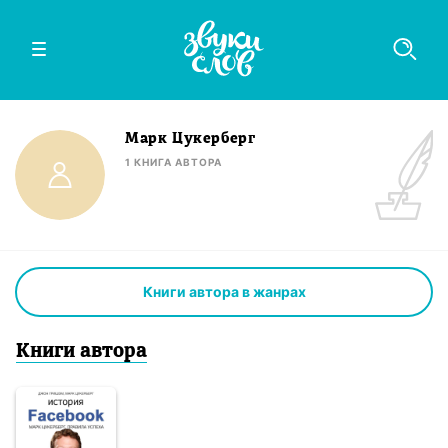
Марк Цукерберг
1
КНИГА
АВТОРА
Книги автора в жанрах
Книги
автор
а