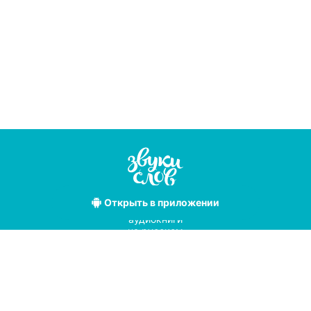
Открыть
в приложении
Лучшие
аудиокниги
на русском
языке