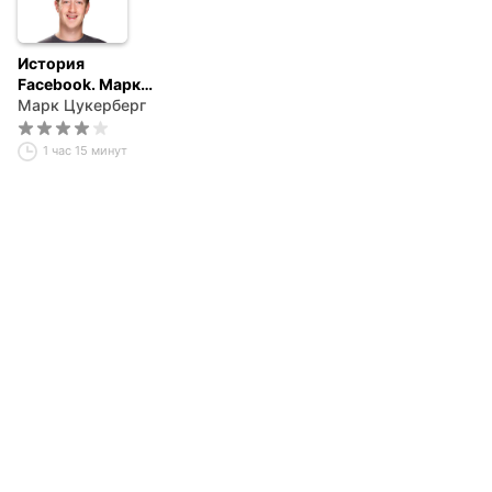
История
Facebook. Марк
Цукерберг.
Марк Цукерберг
Правила успеха
1 час 15 минут