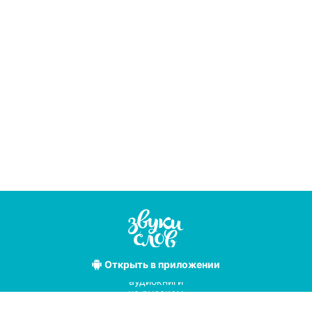
Открыть
в приложении
Лучшие
аудиокниги
на русском
языке