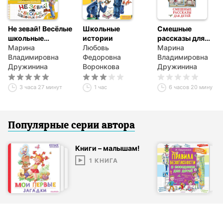
Не зевай! Весёлые
Школьные
Смешные
школьные
истории
рассказы для
рассказы
Марина
Любовь
детей
Марина
Владимировна
Федоровна
Владимировна
Дружинина
Воронкова
Дружинина
3 часа 27 минут
1 час
6 часов 20 минут
Популярные серии
автор
а
Книги – малышам!
1
КНИГА