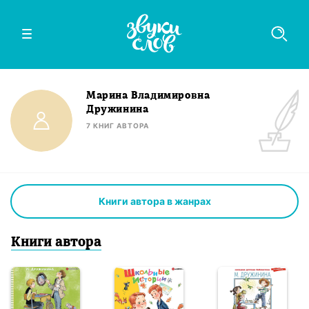
Марина Владимировна
Дружинина
7
КНИГ
АВТОРА
Книги автора в жанрах
Книги
автор
а