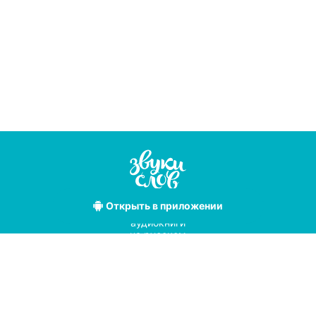
Открыть
в приложении
Лучшие
аудиокниги
на русском
языке