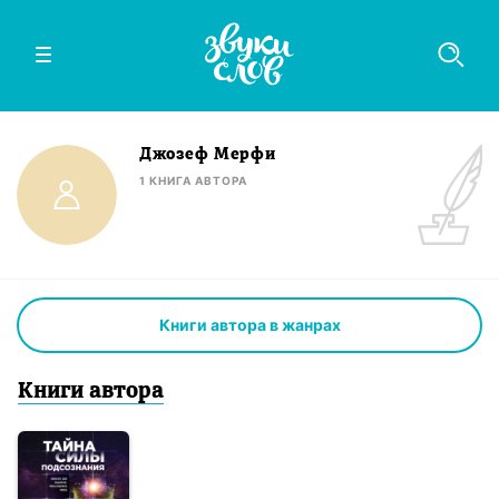
Джозеф Мерфи
1
КНИГА
АВТОРА
Книги автора в жанрах
Книги
автор
а