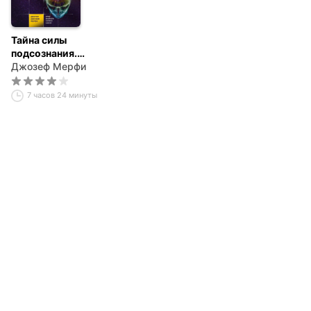
Тайна силы
подсознания.
Измените свое
Джозеф Мерфи
мышление, чтобы
изменить жизнь
7 часов 24 минуты