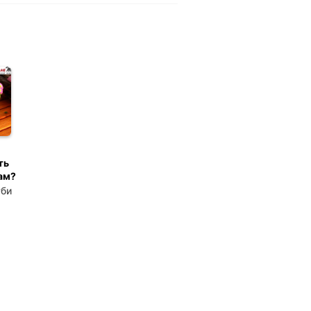
ть
ам?
уби