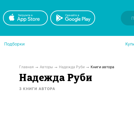
Подборки
Куп
Главная
Авторы
Надежда Руби
Книги автора
Надежда Руби
3
КНИГИ
АВТОРА