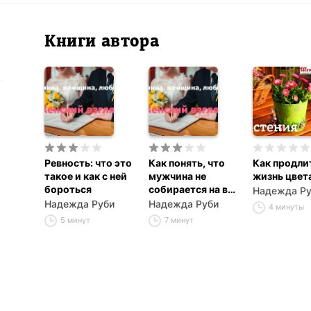
Книги автора
Ревность: что это
Как понять, что
Как продли
такое и как с ней
мужчина не
жизнь цвет
бороться
собирается на вас
Надежда Р
жениться?
Надежда Руби
Надежда Руби
4 минуты
5 минут
7 минут