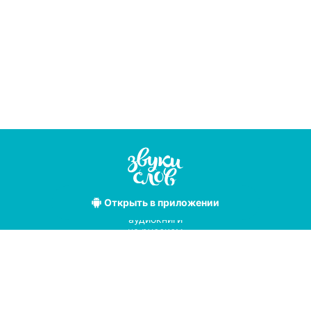
Открыть
в приложении
Лучшие
аудиокниги
на русском
языке