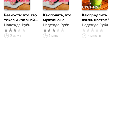
Ревность: что это
Как понять, что
Как продлить
такое и как с ней
мужчина не
жизнь цветам?
бороться
Надежда Руби
собирается на вас
Надежда Руби
Надежда Руби
жениться?
5 минут
7 минут
4 минуты