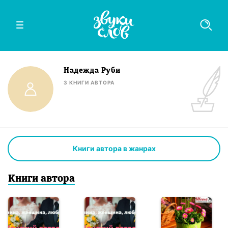
Надежда Руби
3
КНИГИ
АВТОРА
Книги автора в жанрах
Книги
автор
а