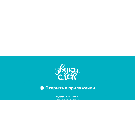
Открыть
в приложении
Лучшие
аудиокниги
на русском
языке