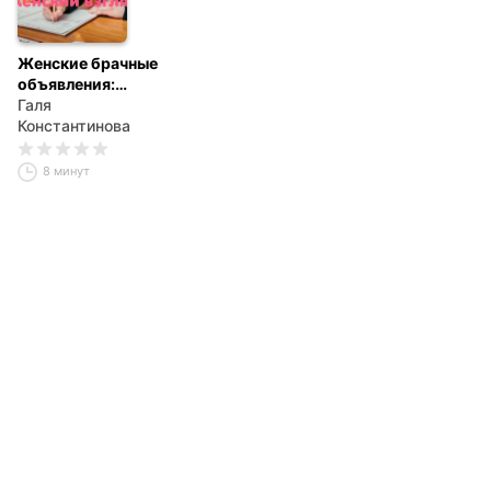
Женские брачные
объявления:
какими они были
Галя
100 лет назад?
Константинова
8 минут