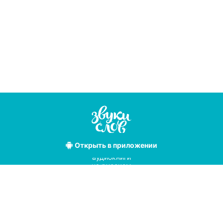
Открыть
в приложении
Лучшие
аудиокниги
на русском
языке