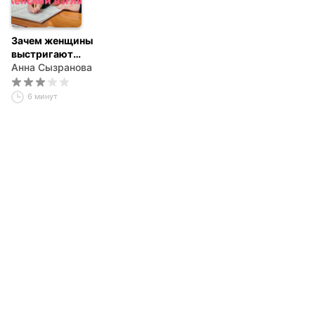
Зачем женщины
выстригают
челку?
Анна Сызранова
Классификация
стерв
6 минут