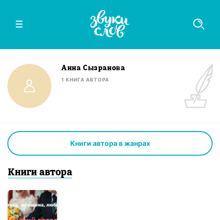
Анна Сызранова
1
КНИГА
АВТОРА
Книги автора в жанрах
Книги
автор
а