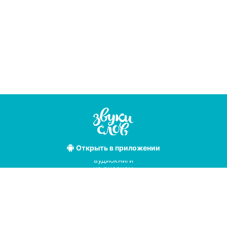
Открыть
в приложении
Лучшие
аудиокниги
на русском
языке