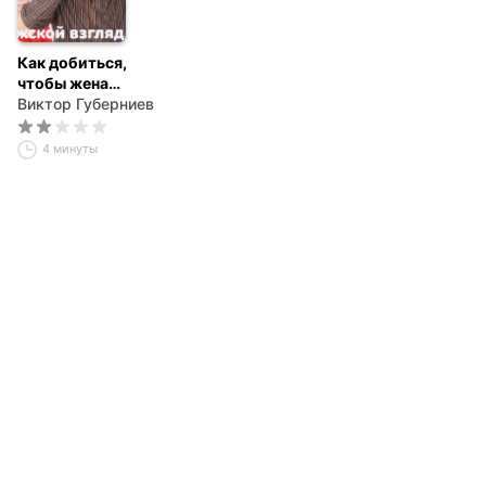
Как добиться,
чтобы жена
изменила вам или
Виктор Губерниев
ушла?
4 минуты