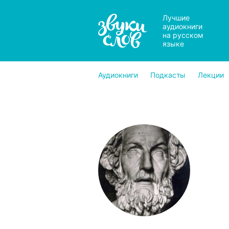
Лучшие
аудиокниги
на русском
языке
Аудиокниги
Подкасты
Лекции