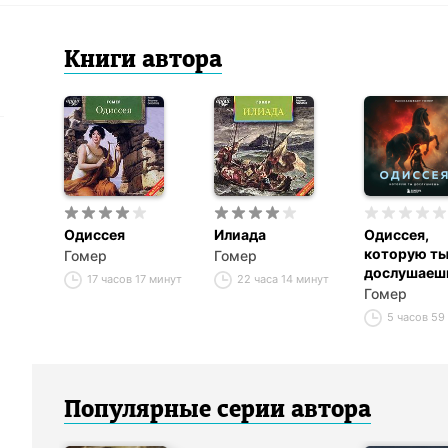
Книги
автор
а
Одиссея
Илиада
Одиссея,
которую т
Гомер
Гомер
дослушаеш
17 часов 17 минут
22 часа 14 минут
Гомер
5 часов 59
Популярные серии
автор
а