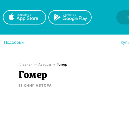
Подборки
Куп
Главная
Авторы
Гомер
Гомер
11
КНИГ
АВТОРА