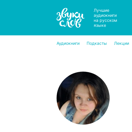
Лучшие
аудиокниги
на русском
языке
Аудиокниги
Подкасты
Лекции