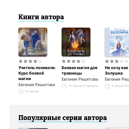
Книги
автор
а
Учитель поневоле.
Боевая магия для
Не хочу как
Курс боевой
травницы
Золушка
магии
Евгения Решетова
Евгения Ре
Евгения Решетова
10 часов 21 минута
9 часов 16
10 часов
Популярные серии
автор
а