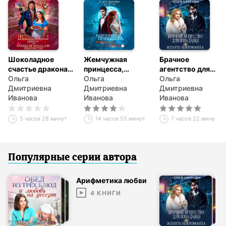
Шоколадное
Жемчужная
Брачное
счастье дракона,
принцесса,
агентство для
или Развод не
Ольга
рубиновый
Ольга
попаданки, или
Ольга
повод для
Дмитриевна
король
Дмитриевна
Женить
Дмитриевна
знакомства
Иванова
Иванова
некроманта
Иванова
5 часов 28 минут
14 часов 55 минут
7 часов 22 минуты
Популярные серии
автор
а
Арифметика любви
4
КНИГИ