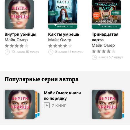
Внутри убийцы
Как ты умрешь
Тринадцатая
Майк Омер
Майк Омер
карта
Майк Омер
10 часов 18 минут
9 часов 41 минута
2 часа 57 минут
Популярные серии
автор
а
Майк Омер: книги
по порядку
7
КНИГ