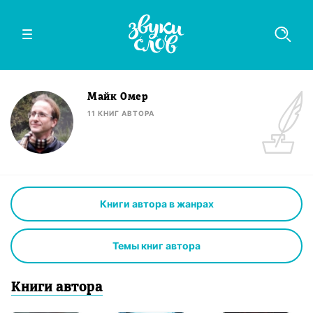
Майк Омер
11
КНИГ
АВТОРА
Книги автора в жанрах
Темы книг автора
Книги
автор
а