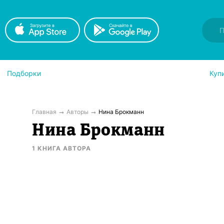
Подборки
Куп
Главная
Авторы
Нина Брокманн
Нина Брокманн
1
КНИГА
АВТОРА