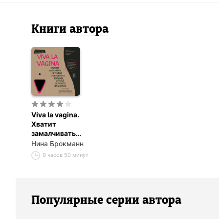
Книги
автор
а
Viva la vagina.
Хватит
замалчивать
скрытые
Нина Брокманн
возможности
9 часов 50 минут
органа, который
не принято
называть
Популярные серии
автор
а