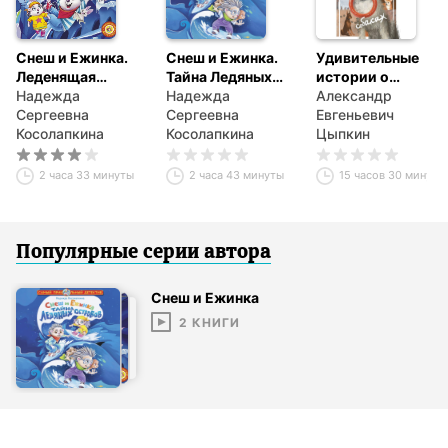
Снеш и Ежинка.
Снеш и Ежинка.
Удивительные
Леденящая
Тайна Ледяных
истории о
история!
Надежда
островов
Надежда
собаках
Александр
Сергеевна
Сергеевна
Евгеньевич
Косолапкина
Косолапкина
Цыпкин
2 часа 33 минуты
2 часа 43 минуты
15 часов 30 минут
Популярные серии
автор
а
Снеш и Ежинка
2
КНИГИ