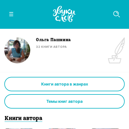
Ольга Пашнина
32
КНИГИ
АВТОРА
Книги автора в жанрах
Темы книг автора
Книги
автор
а