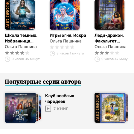
Школа темных.
Игры огня. Искра
Леди-дракон.
Избранница
Ольга Пашнина
Факультет
грозы
Ольга Пашнина
оборотничества
Ольга Пашнина
8 часов 1 минута
9 часов 35 минут
9 часов 47 минут
Популярные серии
автор
а
Клуб весёлых
чародеек
7
КНИГ