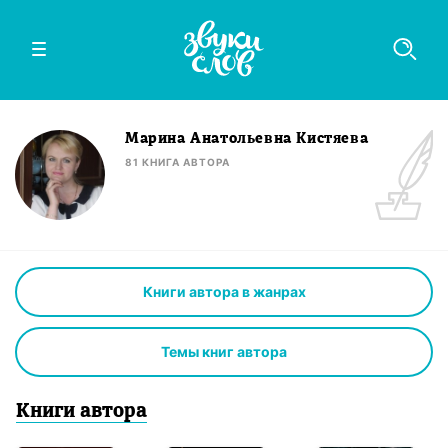
Марина Анатольевна Кистяева
81
КНИГА
АВТОРА
Книги автора в жанрах
Темы книг автора
Книги
автор
а