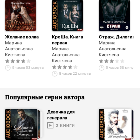
Желание волка
КроШа. Книга
Страж. Дилогия
Марина
первая
Марина
Анатольевна
Марина
Анатольевна
Кистяева
Анатольевна
Кистяева
Кистяева
9 часов 53 минуты
5 часов 58 минут
8 часов 22 минуты
Популярные серии
автор
а
Девочка для
генерала
2
КНИГИ