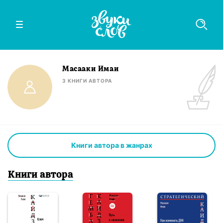
Масааки Имаи
3
КНИГИ
АВТОРА
Книги автора в жанрах
Книги
автор
а