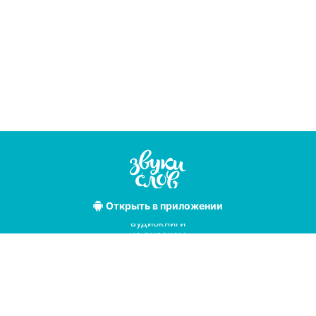
Открыть
в приложении
Лучшие
аудиокниги
на русском
языке