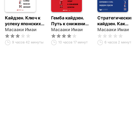
Кайдзен. Ключ к
Гемба кайдзен.
Стратегический
успеху японских
Путь к снижению
кайдзен. Как
компаний
Масааки Имаи
затрат и
Масааки Имаи
изменить ДНК
Масааки Имаи
повышению
компании и стать
качества
лидером отрасли
9 часов 42 минуты
10 часов 17 минут
6 часов 2 минуты