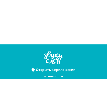
Открыть
в приложении
Лучшие
аудиокниги
на русском
языке