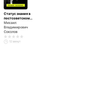
Статус знания в
постсоветском
обществе
Михаил
Владимирович
Соколов
12 минут