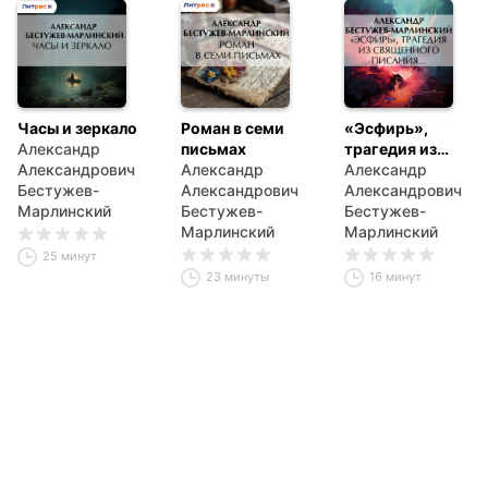
Часы и зеркало
Роман в семи
«Эсфирь»,
Александр
письмах
трагедия из
Александрович
Александр
священного
Александр
Бестужев-
Александрович
писания…
Александрович
Марлинский
Бестужев-
Бестужев-
Марлинский
Марлинский
25 минут
23 минуты
16 минут