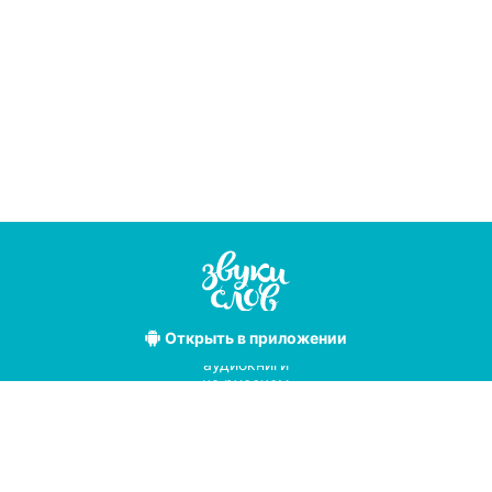
Открыть
в приложении
Лучшие
аудиокниги
на русском
языке