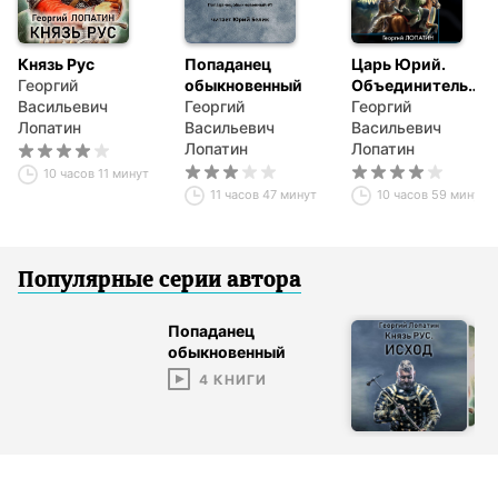
Князь Рус
Попаданец
Царь Юрий.
Георгий
обыкновенный
Объединитель
Васильевич
Георгий
Руси
Георгий
Лопатин
Васильевич
Васильевич
Лопатин
Лопатин
10 часов 11 минут
11 часов 47 минут
10 часов 59 минут
Популярные серии
автор
а
Попаданец
обыкновенный
4
КНИГИ