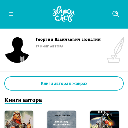
Георгий Васильевич Лопатин
17
КНИГ
АВТОРА
Книги автора в жанрах
Книги
автор
а