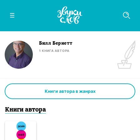
Билл Бернетт
1
КНИГА
АВТОРА
Книги автора в жанрах
Книги
автор
а