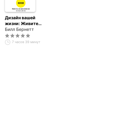
Дизайн вашей
жизни: Живите
так, как нужно
Билл Бернетт
именно вам
7 часов 39 минут