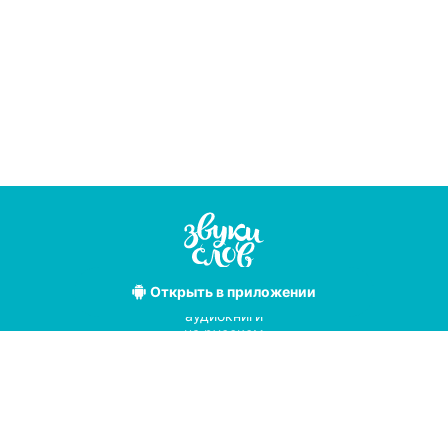
Открыть
в приложении
Лучшие
аудиокниги
на русском
языке