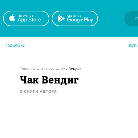
Подборки
Куп
Главная
Авторы
Чак Вендиг
Чак Вендиг
3
КНИГИ
АВТОРА