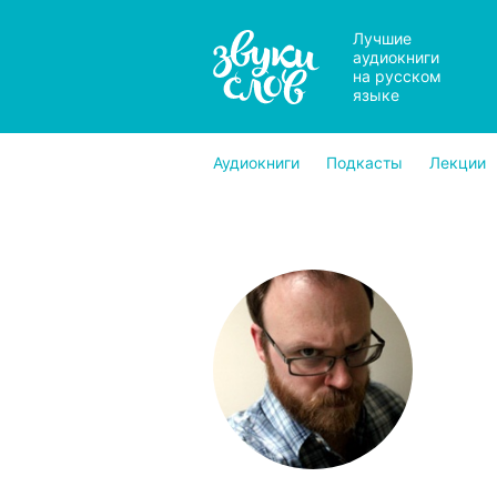
Лучшие
аудиокниги
на русском
языке
Аудиокниги
Подкасты
Лекции