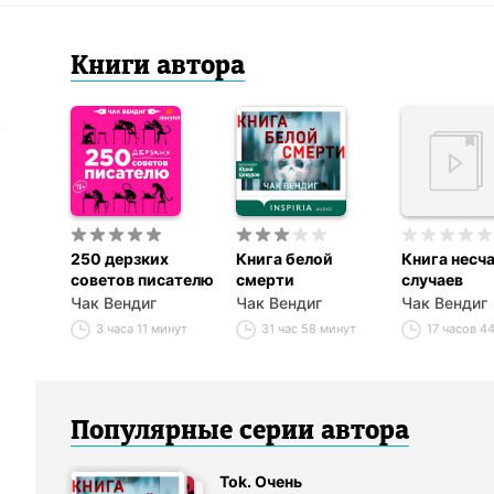
Книги
автор
а
250 дерзких
Книга белой
Книга несч
советов писателю
смерти
случаев
Чак Вендиг
Чак Вендиг
Чак Вендиг
3 часа 11 минут
31 час 58 минут
17 часов 4
Популярные серии
автор
а
Tok. Очень